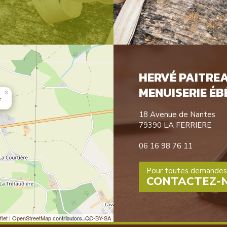
HERVÉ PAITRE
MENUISERIE ÉB
×
e
18 Avenue de Nantes
79390 LA FERRIERE
06 16 98 76 11
Pour toutes demandes 
CONTACTEZ-
flet
|
OpenStreetMap
contributors,
CC-BY-SA