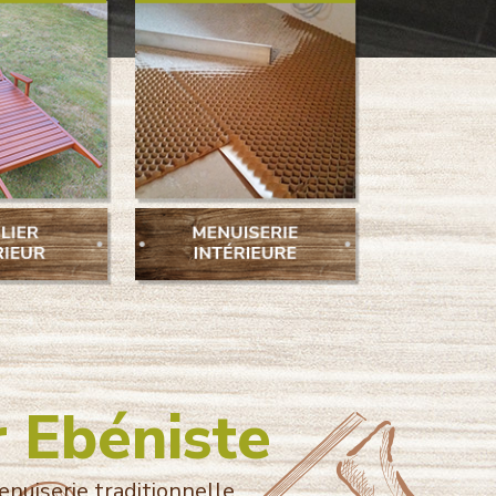
r Ebéniste
enuiserie traditionnelle