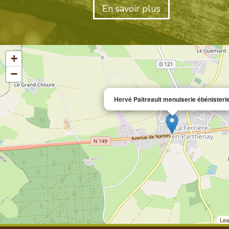
En savoir plus
+
−
Hervé Paitreault menuiserie ébénisteri
Lea